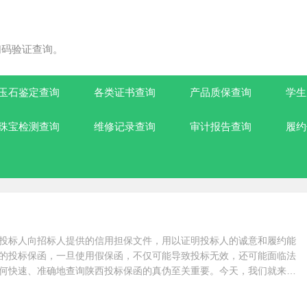
扫码验证查询。
玉石鉴定查询
各类证书查询
产品质保查询
学生
珠宝检测查询
维修记录查询
审计报告查询
履约
！
投标人向招标人提供的信用担保文件，用以证明投标人的诚意和履约能
的投标保函，一旦使用假保函，不仅可能导致投标无效，还可能面临法
何快速、准确地查询陕西投标保函的真伪至关重要。今天，我们就来分
即可通过官方平台验证陕西投标保函的真...