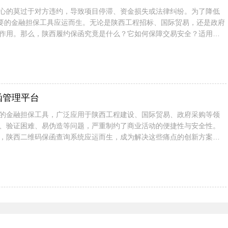
心的莫过于对方违约，导致项目停滞、资金损失或法律纠纷。为了降低
重要的金融担保工具应运而生。无论是陕西工程招标、国际贸易，还是政府
作用。那么，陕西履约保函究竟是什么？它如何保障交易安全？适用于
的定义、作用、类型及适用行业，帮...
函管理平台
的金融担保工具，广泛应用于陕西工程建设、国际贸易、政府采购等领
、验证困难、易伪造等问题，严重制约了商业活动的便捷性与安全性。
，陕西二维码保函查询系统应运而生，成为解决这些痛点的创新方案。
电子化，并赋予唯一可追溯的二维码标识...