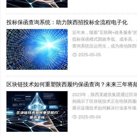
投标保函查询系统：助力陕西招投标全流程电子化
近年来，随着"互联网+政务服务
投标保函模式因效率低、成本高、
查询系统应运而生，成为推动陕西
息的实时查询、验真和追溯，大幅提
2025-05-05
区块链技术如何重塑陕西履约保函查询？未来三年将
2023年，陕西某建筑集团通过
例揭示了区块链技术正在给陕西履
展示这项技术如何解决行业多年痛点
平均耗时2.5个工作日跨境保函验证：
2025-05-04