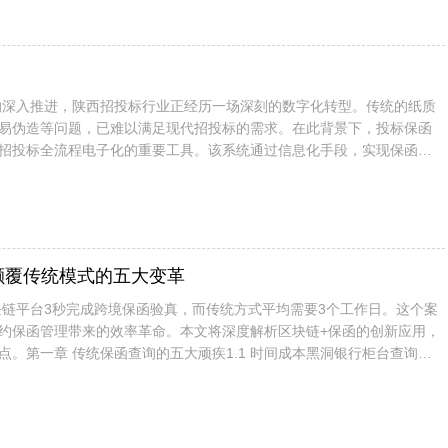
"的深入推进，陕西招投标行业正经历一场深刻的数字化转型。传统的纸质
易伪造等问题，已难以满足现代招投标的需求。在此背景下，投标保函
招投标全流程电子化的重要工具。该系统通过信息化手段，实现保函信
升了陕西招投标的透明度和效率。本...
颠覆传统模式的五大变革
区块链平台3秒完成跨境保函验真，而传统方式平均需要3个工作日。这个案
约保函管理带来的效率革命。本文将深度解析区块链+保函的创新应用，
。第一章 传统保函查询的五大顽疾1.1 时间成本黑洞银行柜台查询：
SWIFT报文往来...