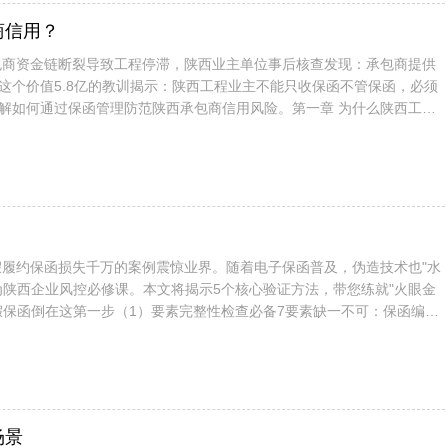
商信用？
承包商资金链断裂导致工程停滞，陕西业主单位事后核查发现：承包商提供
这个价值5.8亿的教训揭示：陕西工程业主不能只收保函不管保函，必须
解如何通过保函管理防范陕西承包商信用风险。第一章 为什么陕西工程
淋的行业现状住建部数据显示...
虚假履约保函损失千万的案例震惊业界。随着电子保函普及，伪造技术也"水
为陕西企业风控必修课。本文将揭示5个核心验证方法，带您练就"火眼金
的假保函倒在这第一步（1）要素完整性检查必备7要素缺一不可：保函编号
有效期担保金额...
场景