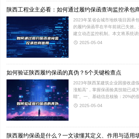
陕西工程业主必看：如何通过履约保函查询监控承包
2023年某省会城市地铁项目因
的履约保函早在半年前就已失效。
建立动态监控机制。本文将系统讲
业主必须监控保函状态？（1）血淋
2025-05-04
如何验证陕西履约保函的真伪？5个关键检查点
2023年陕西某建筑企业因接收
涨船高"，掌握保函验真技能已成
睛"。一、基础信息核验：20%
（如：GZ2023-XXX）开立日期与
2025-05-04
陕西履约保函是什么？一文读懂其定义、作用与适用