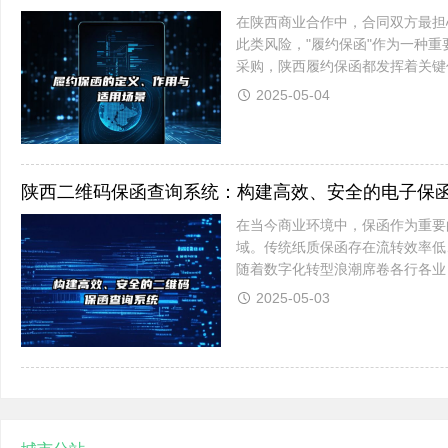
在陕西商业合作中，合同双方最担
此类风险，"履约保函"作为一种
采购，陕西履约保函都发挥着关键
哪些场景？本文将全面解析履约保函
2025-05-04
陕西二维码保函查询系统：构建高效、安全的电子保
在当今商业环境中，保函作为重要
域。传统纸质保函存在流转效率低
随着数字化转型浪潮席卷各行各业
二维码保函查询系统通过将传统保函
2025-05-03